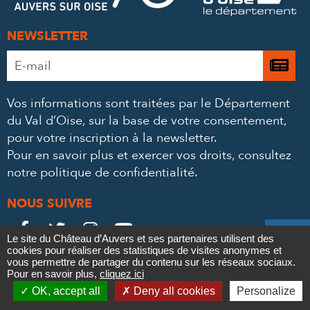
NEWSLETTER
Adresse
Je

e-
m’
mail
Vos informations sont traitées par le Département
à
*
du Val d’Oise, sur la base de votre consentement,
la
pour votre inscription à la newsletter.
ne
Pour en savoir plus et exercer vos droits,
consultez
notre politique de confidentialité
.
NOUS SUIVRE
Le
Le
Le
Le





Le site du Château d’Auvers et ses partenaires utilisent des
cookies pour réaliser des statistiques de visites anonymes et
Château
Château
Château
Château
Contact
vous permettre de partager du contenu sur les réseaux sociaux.
Mentions légales
Politique de confidentialité
Crédits
Pour en savoir plus,
cliquez ici

Partenaires & Mécènes
Recrutement
Marchés publics
sur
sur
sur
sur
OK, accept all
Deny all cookies
Personalize
Plan du site
Newsletter