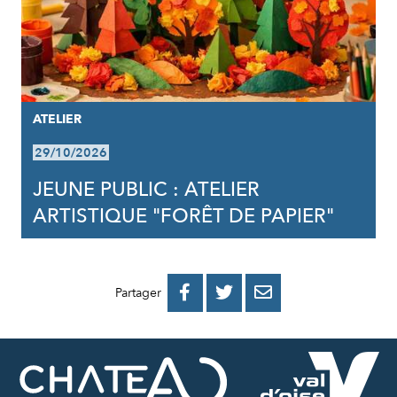
ATELIER
29/10/2026
JEUNE PUBLIC : ATELIER
ARTISTIQUE "FORÊT DE PAPIER"
PARTAGER
PARTAGER
PARTAGER



Partager
SUR
SUR
PAR
FACEBOOK
TWITTER
E-
MAIL