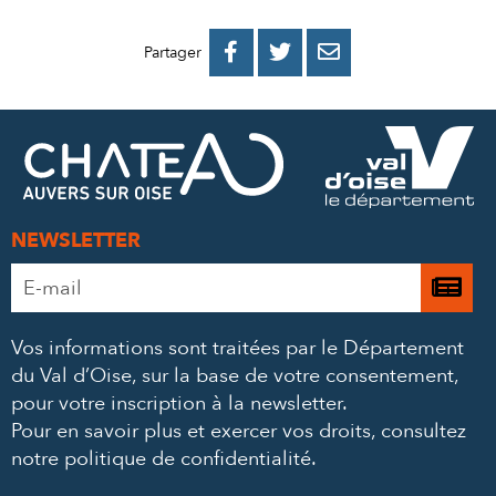
PARTAGER
PARTAGER
PARTAGER



Partager
SUR
SUR
PAR
FACEBOOK
TWITTER
E-
MAIL
NEWSLETTER
Adresse
Je

e-
m’
mail
Vos informations sont traitées par le Département
à
*
du Val d’Oise, sur la base de votre consentement,
la
pour votre inscription à la newsletter.
ne
Pour en savoir plus et exercer vos droits,
consultez
notre politique de confidentialité
.