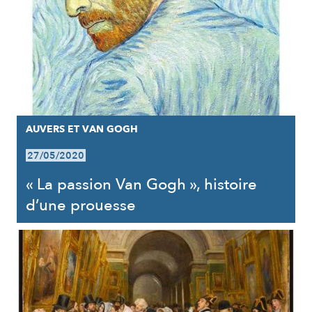
AUVERS ET VAN GOGH
27/05/2020
« La passion Van Gogh », histoire
d’une prouesse