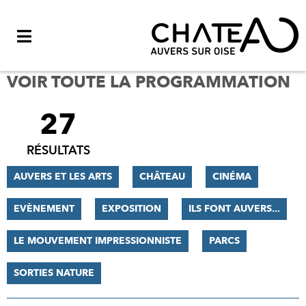
Menu
VOIR TOUTE LA PROGRAMMATION
27
FILTRER
LES
RÉSULTATS
RÉSULTATS
AUVERS ET LES ARTS
CHÂTEAU
CINÉMA
EVÈNEMENT
EXPOSITION
ILS FONT AUVERS...
LE MOUVEMENT IMPRESSIONNISTE
PARCS
SORTIES NATURE