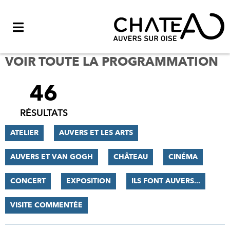
Menu
VOIR TOUTE LA PROGRAMMATION
46
FILTRER
LES
RÉSULTATS
RÉSULTATS
ATELIER
AUVERS ET LES ARTS
AUVERS ET VAN GOGH
CHÂTEAU
CINÉMA
CONCERT
EXPOSITION
ILS FONT AUVERS...
VISITE COMMENTÉE