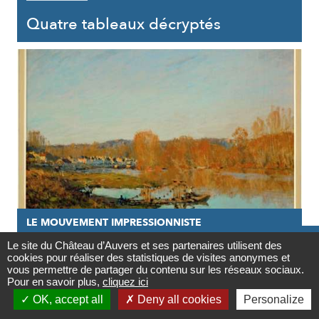
Quatre tableaux décryptés
LE MOUVEMENT IMPRESSIONNISTE

Le site du Château d’Auvers et ses partenaires utilisent des
27/05/2020
cookies pour réaliser des statistiques de visites anonymes et
Contact
vous permettre de partager du contenu sur les réseaux sociaux.
Si méconnu Alfred Sisley
Pour en savoir plus,
cliquez ici

OK, accept all
Deny all cookies
Personalize
Newsletter