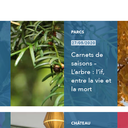
PARCS
27/05/2020
Carnets de
saisons –
L’arbre : l’if,
entre la vie et
la mort
CHÂTEAU