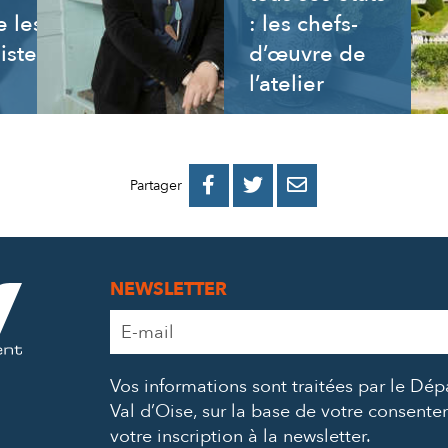
 les
: les chefs-
istes
d’œuvre de
l’atelier
PARTAGER
PARTAGER
PARTAGER



Partager
SUR
SUR
PAR
FACEBOOK
TWITTER
E-
NEWSLETTER
MAIL
Adresse
e-
mail
Vos informations sont traitées par le Dé
*
Val d’Oise, sur la base de votre consent
votre inscription à la newsletter.