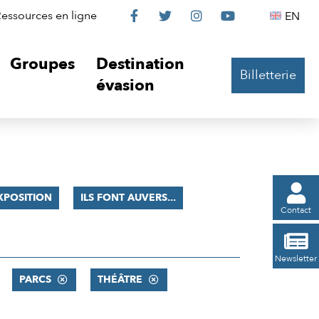
Le
Le
Le
Le
Englis
essources en ligne
EN




Château
Château
Château
Château
Groupes
Destination
Billetterie
sur
sur
sur
sur
évasion
Facebook
Twitter
Instagram
YouTube

XPOSITION
ILS FONT AUVERS...
Contact

Newsletter
PARCS
THÉÂTRE