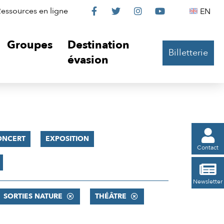
Le
Le
Le
Le
Englis
essources en ligne
EN




Château
Château
Château
Château
Groupes
Destination
Billetterie
sur
sur
sur
sur
évasion
Facebook
Twitter
Instagram
YouTube

ONCERT
EXPOSITION
Contact

Newsletter
SORTIES NATURE
THÉÂTRE