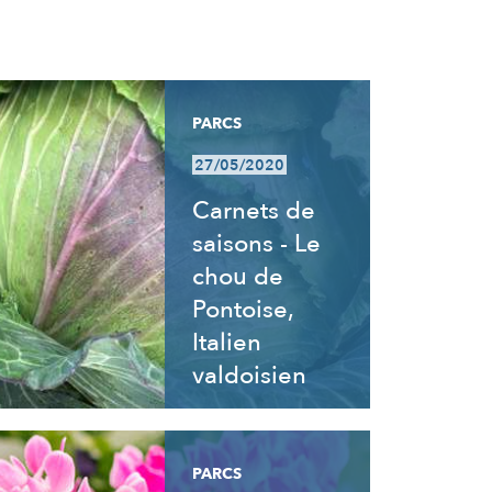
PARCS
27/05/2020
Carnets de
saisons - Le
chou de
Pontoise,
Italien
valdoisien
PARCS