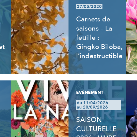
27/05/2020
Carnets de
saisons – La
feuille :
et
Gingko Biloba,
l’indestructible
EVÈNEMENT
du 11/04/2026
au 20/09/2026
SAISON
CULTURELLE