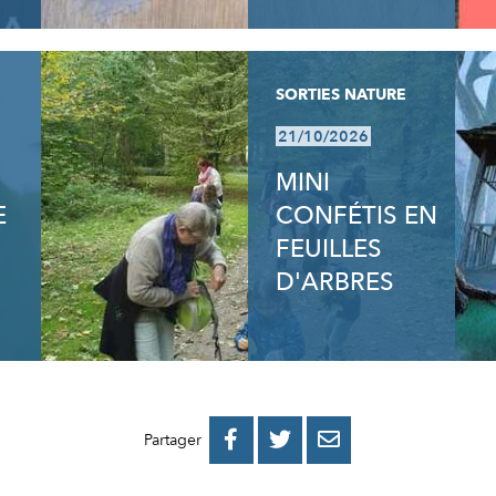
SORTIES NATURE
21/10/2026
MINI
E
CONFÉTIS EN
FEUILLES
D'ARBRES
PARTAGER
PARTAGER
PARTAGER



Partager
SUR
SUR
PAR