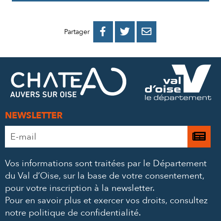
PARTAGER
PARTAGER
PARTAGER



Partager
SUR
SUR
PAR
FACEBOOK
TWITTER
E-
MAIL
NEWSLETTER
Adresse
Je

e-
m’
mail
Vos informations sont traitées par le Département
à
*
du Val d’Oise, sur la base de votre consentement,
la
pour votre inscription à la newsletter.
ne
Pour en savoir plus et exercer vos droits,
consultez
notre politique de confidentialité
.