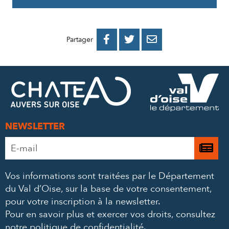
PARTAGER
PARTAGER
PARTAGER



Partager
SUR
SUR
PAR
FACEBOOK
TWITTER
E-
MAIL
NEWSLETTER
Adresse
Je

e-
m’
mail
Vos informations sont traitées par le Département
à
*
du Val d’Oise, sur la base de votre consentement,
la
pour votre inscription à la newsletter.
ne
Pour en savoir plus et exercer vos droits,
consultez
notre politique de confidentialité
.