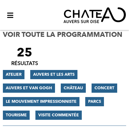
Menu
VOIR TOUTE LA PROGRAMMATION
25
FILTRER
LES
RÉSULTATS
RÉSULTATS
ATELIER
AUVERS ET LES ARTS
AUVERS ET VAN GOGH
CHÂTEAU
CONCERT
LE MOUVEMENT IMPRESSIONNISTE
PARCS
TOURISME
VISITE COMMENTÉE