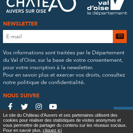
MAIL
NEWSLETTER
Adresse
Je

e-
m’
mail
Vos informations sont traitées par le Département
à
*
du Val d’Oise, sur la base de votre consentement,
la
pour votre inscription à la newsletter.
ne
Pour en savoir plus et exercer vos droits,
consultez
notre politique de confidentialité
.
NOUS SUIVRE
Le
Le
Le
Le





Le site du Château d’Auvers et ses partenaires utilisent des
Château
Château
Château
Château
cookies pour réaliser des statistiques de visites anonymes et
Contact
Mentions légales
Politique de confidentialité
Crédits
vous permettre de partager du contenu sur les réseaux sociaux.
Partenaires & Mécènes
Recrutement
Marchés publics
sur
sur
sur
sur
Pour en savoir plus,
cliquez ici