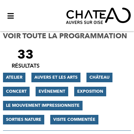
Menu
VOIR TOUTE LA PROGRAMMATION
33
FILTRER
LES
RÉSULTATS
RÉSULTATS
ATELIER
AUVERS ET LES ARTS
CHÂTEAU
CONCERT
EVÈNEMENT
EXPOSITION
LE MOUVEMENT IMPRESSIONNISTE
SORTIES NATURE
VISITE COMMENTÉE