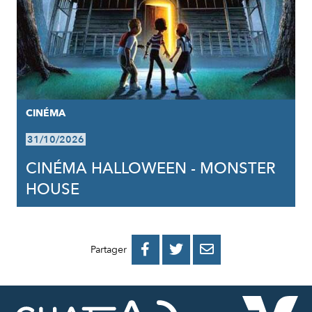
CINÉMA
31/10/2026
CINÉMA HALLOWEEN - MONSTER
HOUSE
PARTAGER
PARTAGER
PARTAGER



Partager
SUR
SUR
PAR
FACEBOOK
TWITTER
E-