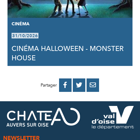
CINÉMA
31/10/2026
CINÉMA HALLOWEEN - MONSTER
HOUSE
PARTAGER
PARTAGER
PARTAGER



Partager
SUR
SUR
PAR
FACEBOOK
TWITTER
E-
MAIL
NEWSLETTER