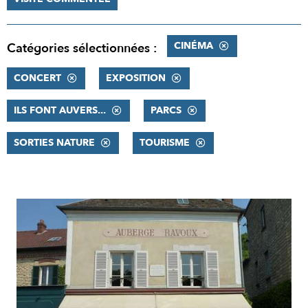
CINÉMA
Catégories sélectionnées :
CONCERT
EXPOSITION
ILS FONT AUVERS...
PARCS
SORTIES NATURE
TOURISME
RÉSULTATS