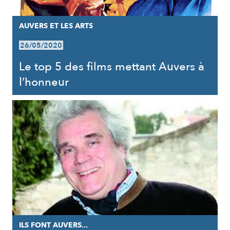
AUVERS ET LES ARTS
26/05/2020
Le top 5 des films mettant Auvers à
l’honneur
ILS FONT AUVERS...