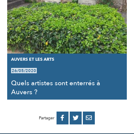
AUVERS ET LES ARTS
26/05/2020
Quels artistes sont enterrés à
Auvers ?
PARTAGER
PARTAGER
PARTAGER



Partager
SUR
SUR
PAR