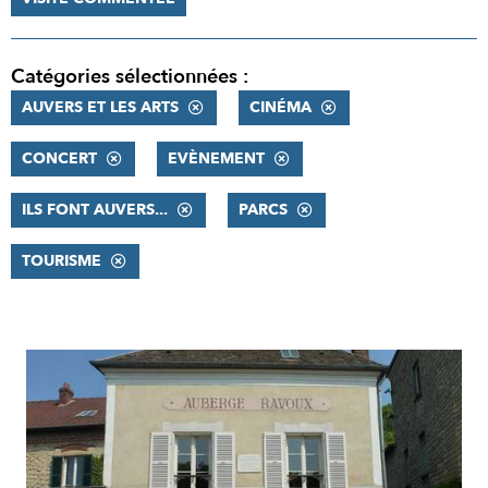
Catégories sélectionnées :
AUVERS ET LES ARTS
CINÉMA
CONCERT
EVÈNEMENT
ILS FONT AUVERS...
PARCS
TOURISME
RÉSULTATS