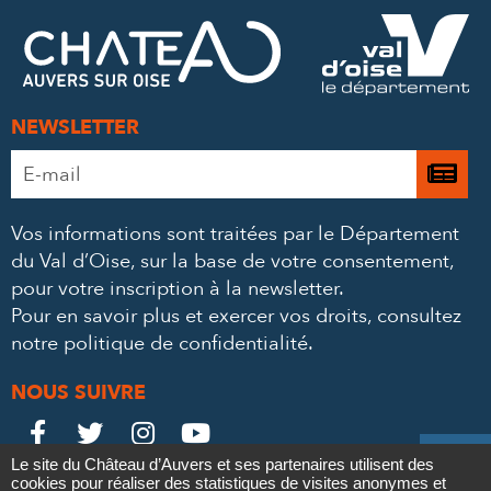
FACEBOOK
TWITTER
E-
MAIL
NEWSLETTER
Adresse
Je

e-
m’
mail
Vos informations sont traitées par le Département
à
*
du Val d’Oise, sur la base de votre consentement,
la
pour votre inscription à la newsletter.
ne
Pour en savoir plus et exercer vos droits,
consultez
notre politique de confidentialité
.
NOUS SUIVRE
Le
Le
Le
Le





Le site du Château d’Auvers et ses partenaires utilisent des
Château
Château
Château
Château
cookies pour réaliser des statistiques de visites anonymes et
Contact
Mentions légales
Politique de confidentialité
Crédits