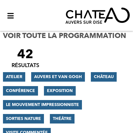
Menu
VOIR TOUTE LA PROGRAMMATION
42
FILTRER
LES
RÉSULTATS
RÉSULTATS
ATELIER
AUVERS ET VAN GOGH
CHÂTEAU
CONFÉRENCE
EXPOSITION
LE MOUVEMENT IMPRESSIONNISTE
SORTIES NATURE
THÉÂTRE
VISITE COMMENTÉE