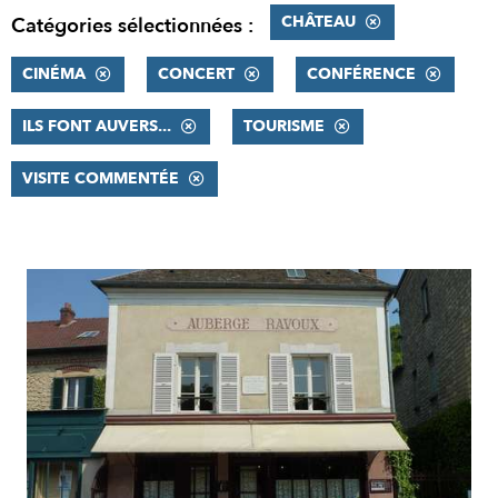
CHÂTEAU
Catégories sélectionnées :
CINÉMA
CONCERT
CONFÉRENCE
ILS FONT AUVERS...
TOURISME
VISITE COMMENTÉE
RÉSULTATS