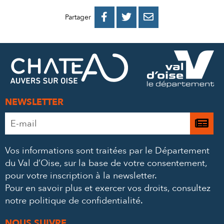
PARTAGER
PARTAGER
PARTAGER



Partager
SUR
SUR
PAR
FACEBOOK
TWITTER
E-
MAIL
NEWSLETTER
Adresse
Je

e-
m’
mail
Vos informations sont traitées par le Département
à
*
du Val d’Oise, sur la base de votre consentement,
la
pour votre inscription à la newsletter.
ne
Pour en savoir plus et exercer vos droits,
consultez
notre politique de confidentialité
.
NOUS SUIVRE