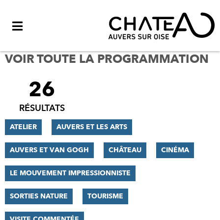
Menu
VOIR TOUTE LA PROGRAMMATION
26
FILTRER
LES
RÉSULTATS
RÉSULTATS
ATELIER
AUVERS ET LES ARTS
AUVERS ET VAN GOGH
CHÂTEAU
CINÉMA
LE MOUVEMENT IMPRESSIONNISTE
SORTIES NATURE
TOURISME
VISITE COMMENTÉE