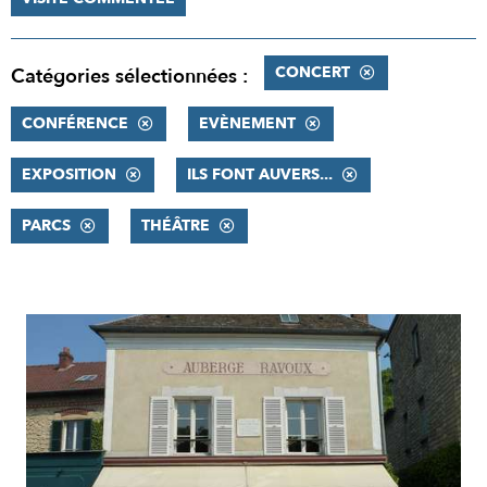
CONCERT
Catégories sélectionnées :
CONFÉRENCE
EVÈNEMENT
EXPOSITION
ILS FONT AUVERS...
PARCS
THÉÂTRE
RÉSULTATS