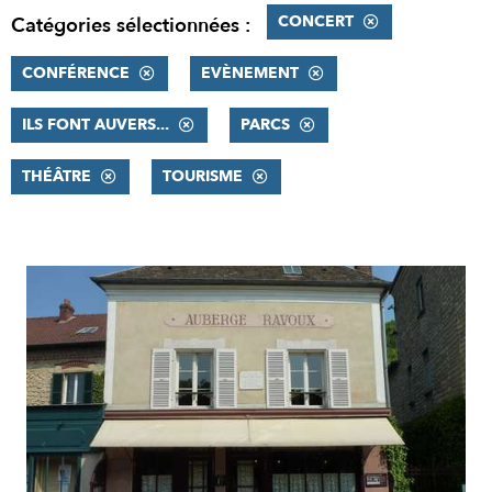
CONCERT
Catégories sélectionnées :
CONFÉRENCE
EVÈNEMENT
ILS FONT AUVERS...
PARCS
THÉÂTRE
TOURISME
RÉSULTATS