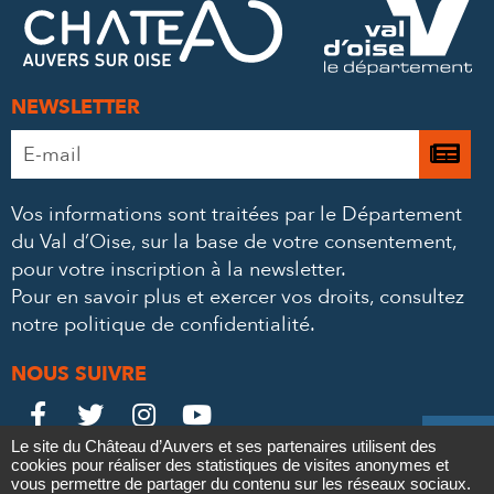
MAIL
NEWSLETTER
Adresse
Je

e-
m’
mail
Vos informations sont traitées par le Département
à
*
du Val d’Oise, sur la base de votre consentement,
la
pour votre inscription à la newsletter.
ne
Pour en savoir plus et exercer vos droits,
consultez
notre politique de confidentialité
.
NOUS SUIVRE
Le
Le
Le
Le





Le site du Château d’Auvers et ses partenaires utilisent des
Château
Château
Château
Château
cookies pour réaliser des statistiques de visites anonymes et
Contact
Mentions légales
Politique de confidentialité
Crédits
vous permettre de partager du contenu sur les réseaux sociaux.