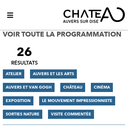
Menu
VOIR TOUTE LA PROGRAMMATION
26
FILTRER
LES
RÉSULTATS
RÉSULTATS
ATELIER
AUVERS ET LES ARTS
AUVERS ET VAN GOGH
CHÂTEAU
CINÉMA
EXPOSITION
LE MOUVEMENT IMPRESSIONNISTE
SORTIES NATURE
VISITE COMMENTÉE