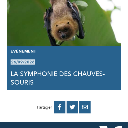
EVÈNEMENT
26/09/2026
LA SYMPHONIE DES CHAUVES-
SOURIS
PARTAGER
PARTAGER
PARTAGER



Partager
SUR
SUR
PAR
FACEBOOK
TWITTER
E-