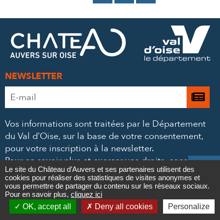
SUR
SUR
PAR
FACEBOOK
TWITTER
E-
MAIL
NEWSLETTER
Adresse
Je

e-
m’
mail
Vos informations sont traitées par le Département
à
*
du Val d’Oise, sur la base de votre consentement,
la
pour votre inscription à la newsletter.
ne
Pour en savoir plus et exercer vos droits,
consultez

Le site du Château d’Auvers et ses partenaires utilisent des
notre politique de confidentialité
.
cookies pour réaliser des statistiques de visites anonymes et
Contact
vous permettre de partager du contenu sur les réseaux sociaux.
NOUS SUIVRE
Pour en savoir plus,
cliquez ici

OK, accept all
Deny all cookies
Personalize
Le
Le
Le
Le




Newsletter