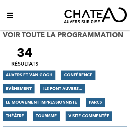
Menu
VOIR TOUTE LA PROGRAMMATION
34
FILTRER
LES
RÉSULTATS
RÉSULTATS
AUVERS ET VAN GOGH
CONFÉRENCE
EVÈNEMENT
ILS FONT AUVERS...
LE MOUVEMENT IMPRESSIONNISTE
PARCS
THÉÂTRE
TOURISME
VISITE COMMENTÉE