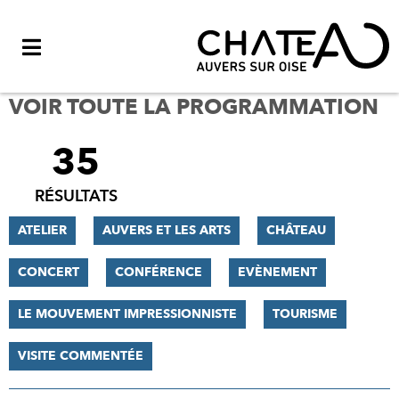
Menu
VOIR TOUTE LA PROGRAMMATION
35
FILTRER
LES
RÉSULTATS
RÉSULTATS
ATELIER
AUVERS ET LES ARTS
CHÂTEAU
CONCERT
CONFÉRENCE
EVÈNEMENT
LE MOUVEMENT IMPRESSIONNISTE
TOURISME
VISITE COMMENTÉE