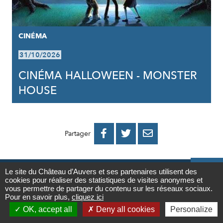
CINÉMA
31/10/2026
CINÉMA HALLOWEEN - MONSTER
HOUSE
PARTAGER
PARTAGER
PARTAGER



Partager
SUR
SUR
PAR
FACEBOOK
TWITTER
E-

Le site du Château d’Auvers et ses partenaires utilisent des
cookies pour réaliser des statistiques de visites anonymes et
Contact
MAIL
vous permettre de partager du contenu sur les réseaux sociaux.
Pour en savoir plus,
cliquez ici

OK, accept all
Deny all cookies
Personalize
NEWSLETTER
Newsletter