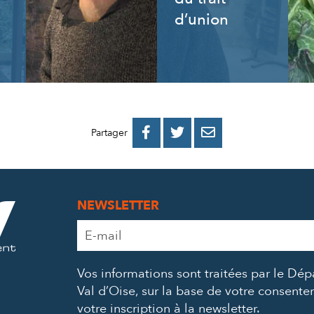
d’union
PARTAGER
PARTAGER
PARTAGER



Partager
SUR
SUR
PAR
FACEBOOK
TWITTER
E-
NEWSLETTER
MAIL
Adresse
e-
mail
Vos informations sont traitées par le Dé
*
Val d’Oise, sur la base de votre consent
votre inscription à la newsletter.