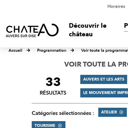
Horaires
Découvrir le
P
château
Accueil
Programmation
Voir toute la programma
VOIR TOUTE LA 
33
FILTRER
AUVERS ET LES ARTS
LES
RÉSULTATS
LE MOUVEMENT IMPR
RÉSULTATS
ATELIER
Catégories sélectionnées :
TOURISME