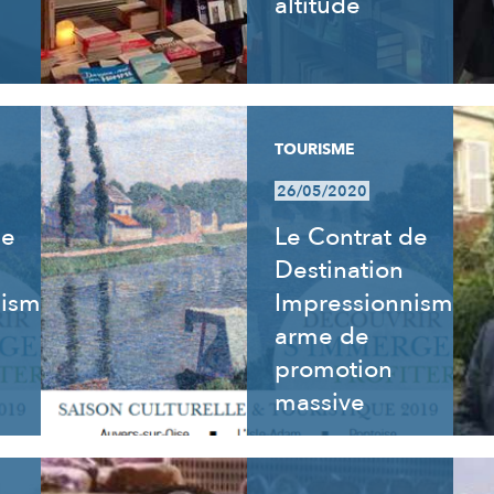
altitude
TOURISME
26/05/2020
de
Le Contrat de
Destination
nisme
Impressionnisme,
arme de
promotion
massive