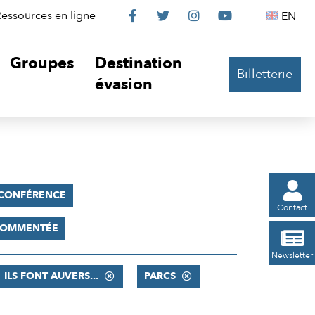
Le
Le
Le
Le
Englis
essources en ligne
EN




Château
Château
Château
Château
Groupes
Destination
Billetterie
sur
sur
sur
sur
évasion
Facebook
Twitter
Instagram
YouTube

CONFÉRENCE
Contact
 COMMENTÉE

Newsletter
ILS FONT AUVERS...
PARCS