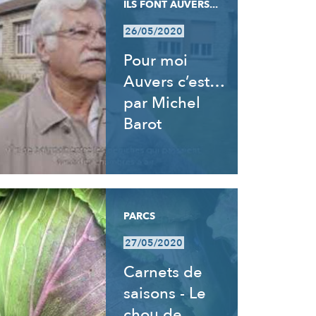
ILS FONT AUVERS...
26/05/2020
Pour moi
Auvers c’est…
par Michel
Barot
PARCS
27/05/2020
Carnets de
saisons - Le
chou de