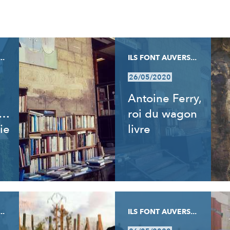
..
ILS FONT AUVERS...
26/05/2020
Antoine Ferry,
t…
roi du wagon
ie
livre
..
ILS FONT AUVERS...