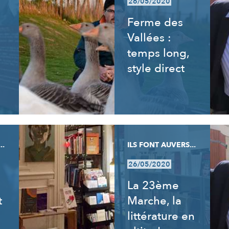
26/05/2020
Ferme des
Vallées :
temps long,
style direct
..
ILS FONT AUVERS...
26/05/2020
La 23ème
t
Marche, la
littérature en