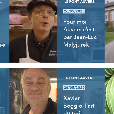
..
ILS FONT AUVERS...
26/05/2020
Pour moi
Auvers c’est…
par Jean-Luc
ée
Malyjurek
..
ILS FONT AUVERS...
26/05/2020
Xavier
t…
Boggio, l’art
du trait