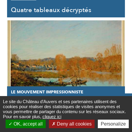
Quatre tableaux décryptés
LE MOUVEMENT IMPRESSIONNISTE

Le site du Château d’Auvers et ses partenaires utilisent des
27/05/2020
cookies pour réaliser des statistiques de visites anonymes et
Contact
vous permettre de partager du contenu sur les réseaux sociaux.
Si méconnu Alfred Sisley
Pour en savoir plus,
cliquez ici

OK, accept all
Deny all cookies
Personalize
Newsletter