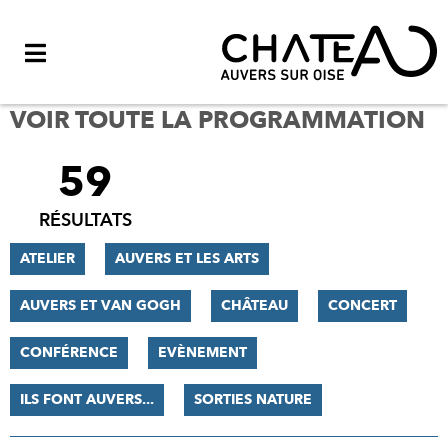
Menu
VOIR TOUTE LA PROGRAMMATION
59
FILTRER
LES
RÉSULTATS
RÉSULTATS
ATELIER
AUVERS ET LES ARTS
AUVERS ET VAN GOGH
CHÂTEAU
CONCERT
CONFÉRENCE
EVÈNEMENT
ILS FONT AUVERS...
SORTIES NATURE