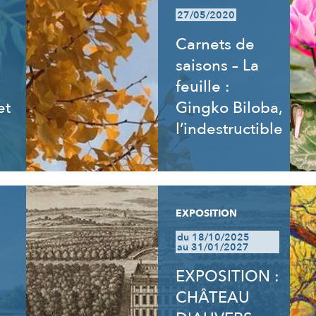
27/05/2020
Carnets de
saisons – La
feuille :
et
Gingko Biloba,
l’indestructible
EXPOSITION
du 18/10/2025
au 31/01/2027
EXPOSITION :
CHÂTEAU