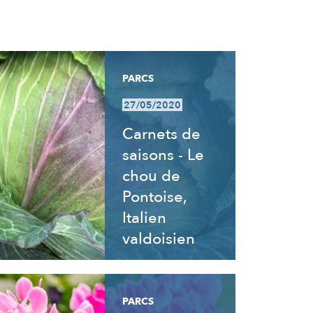
PARCS
27/05/2020
Carnets de
saisons - Le
chou de
Pontoise,
Italien
valdoisien
PARCS