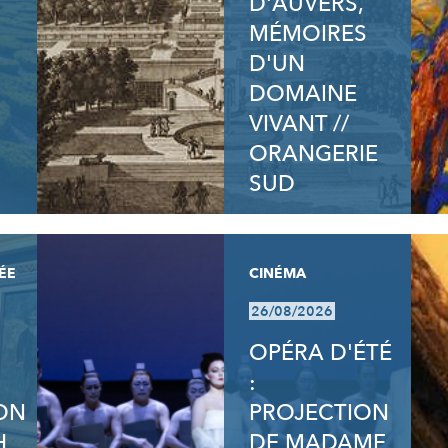
D'AUVERS,
MÉMOIRES
D'UN
DOMAINE
VIVANT //
ORANGERIE
SUD
ÉE
CINÉMA
26/08/2026
OPÉRA D'ÉTÉ
:
ION
PROJECTION
H
DE MADAME