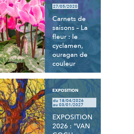
27/05/2020
Carnets de
saisons – La
fleur : le
cyclamen,
ouragan de
couleur
EXPOSITION
du 18/04/2026
au 03/01/2027
EXPOSITION
2026 : "VAN