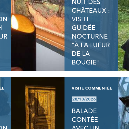
NUIT DES
CHÂTEAUX :
ION
VISITE
H
GUIDÉE
UR
NOCTURNE
"À LA LUEUR
DE LA
BOUGIE"
ÉE
VISITE COMMENTÉE
28/10/2026
BALADE
CONTÉE
ION
AVEC UN