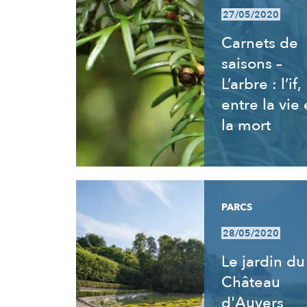
27/05/2020
Carnets de
saisons –
L’arbre : l’if,
entre la vie 
la mort
PARCS
28/05/2020
Le jardin du
Château
d'Auvers