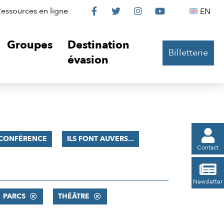
Le
Le
Le
Le
Englis
essources en ligne
EN




Château
Château
Château
Château
Groupes
Destination
Billetterie
sur
sur
sur
sur
évasion
Facebook
Twitter
Instagram
YouTube

CONFÉRENCE
ILS FONT AUVERS...
Contact

Newsletter
PARCS
THÉÂTRE