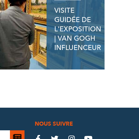
VISITE
GUIDÉE DE
L'EXPOSITION
| VAN GOGH
INFLUENCEUR
NOUS SUIVRE
Je

Le
Le
Le
Le



