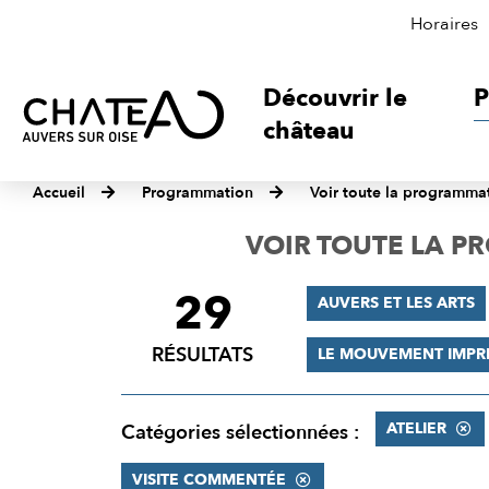
Horaires
Découvrir le
P
château
Accueil
Programmation
Voir toute la programma
VOIR TOUTE LA 
29
FILTRER
AUVERS ET LES ARTS
LES
RÉSULTATS
LE MOUVEMENT IMPR
RÉSULTATS
ATELIER
Catégories sélectionnées :
VISITE COMMENTÉE