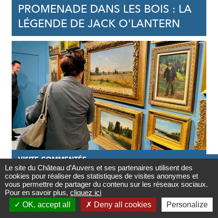
PROMENADE DANS LES BOIS : LA
LÉGENDE DE JACK O'LANTERN
VISITE COMMENTÉE

Le site du Château d’Auvers et ses partenaires utilisent des
cookies pour réaliser des statistiques de visites anonymes et
08/11/2026
Contact
vous permettre de partager du contenu sur les réseaux sociaux.
Pour en savoir plus,
cliquez ici
VISITE GUIDÉE DE L'EXPOSITION |

OK, accept all
Deny all cookies
Personalize
VAN GOGH INFLUENCEUR
Newsletter