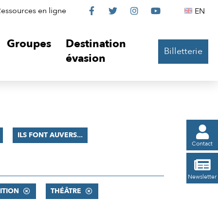
Le
Le
Le
Le
Englis
essources en ligne
EN




Château
Château
Château
Château
Groupes
Destination
Billetterie
sur
sur
sur
sur
évasion
Facebook
Twitter
Instagram
YouTube

ILS FONT AUVERS...
Contact

Newsletter
ITION
THÉÂTRE