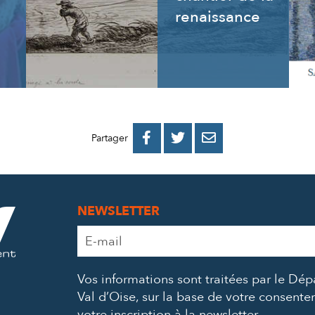
renaissance
PARTAGER
PARTAGER
PARTAGER



Partager
SUR
SUR
PAR
FACEBOOK
TWITTER
E-
NEWSLETTER
MAIL
Adresse
e-
mail
Vos informations sont traitées par le Dé
*
Val d’Oise, sur la base de votre consent
votre inscription à la newsletter.