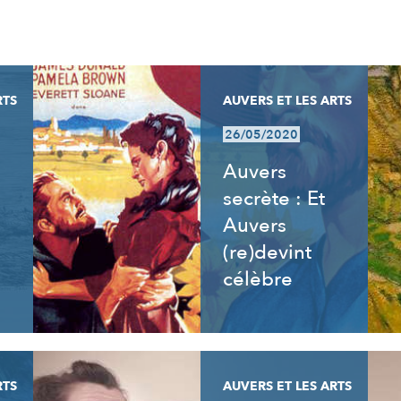
RTS
AUVERS ET LES ARTS
26/05/2020
Auvers
secrète : Et
Auvers
(re)devint
célèbre
RTS
AUVERS ET LES ARTS