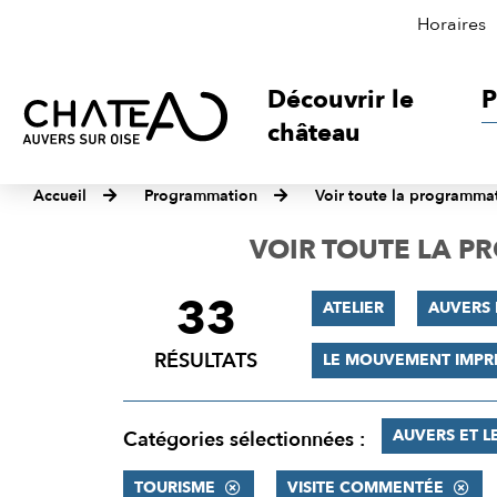
Horaires
Découvrir le
P
château
Accueil
Programmation
Voir toute la programma
VOIR TOUTE LA 
33
FILTRER
ATELIER
AUVERS
LES
RÉSULTATS
LE MOUVEMENT IMPR
RÉSULTATS
AUVERS ET L
Catégories sélectionnées :
TOURISME
VISITE COMMENTÉE