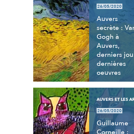
26/05/2020
Auvers
secrète : Va
Gogh à
Auvers,
derniers jou
dernières
oeuvres
AUVERS ET LES A
26/05/2020
Guillaume
Corneille :