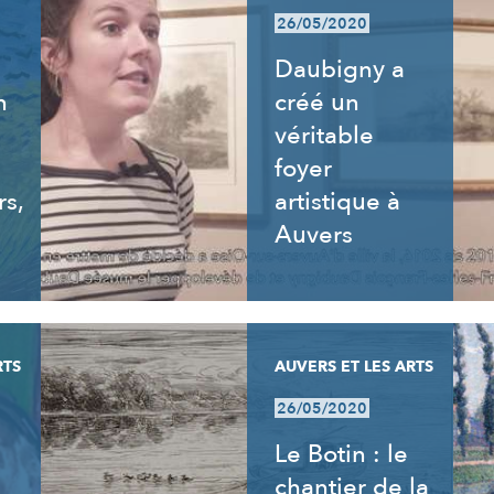
26/05/2020
Daubigny a
n
créé un
véritable
foyer
rs,
artistique à
Auvers
RTS
AUVERS ET LES ARTS
26/05/2020
Le Botin : le
chantier de la