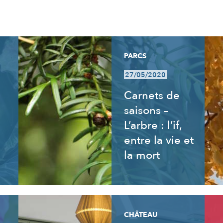
PARCS
27/05/2020
Carnets de
saisons –
L’arbre : l’if,
entre la vie et
la mort
CHÂTEAU