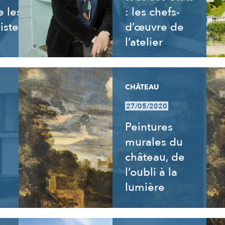
 les
: les chefs-
istes
d’œuvre de
l’atelier
CHÂTEAU
27/05/2020
s
Peintures
murales du
château, de
l’oubli à la
lumière