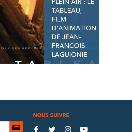
PLEIN AIR : LE
TABLEAU,
FILM
D'ANIMATION
DE JEAN-
FRANCOIS
LAGUIONIE
NOUS SUIVRE
Je

Le
Le
Le
Le



