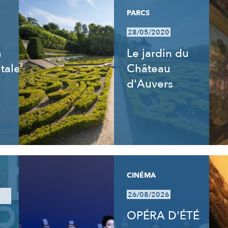
PARCS
28/05/2020
n
Le jardin du
tale
Château
d'Auvers
CINÉMA
26/08/2026
OPÉRA D'ÉTÉ