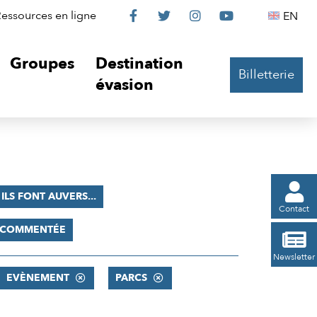
Le
Le
Le
Le
Englis
essources en ligne
EN




Château
Château
Château
Château
Groupes
Destination
Billetterie
sur
sur
sur
sur
évasion
Facebook
Twitter
Instagram
YouTube

ILS FONT AUVERS...
Contact
E COMMENTÉE

Newsletter
EVÈNEMENT
PARCS