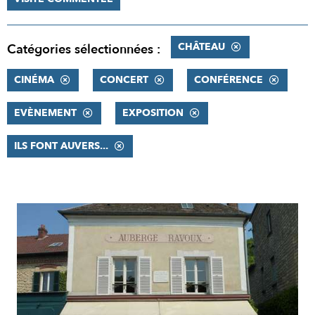
CHÂTEAU
Catégories sélectionnées :
CINÉMA
CONCERT
CONFÉRENCE
EVÈNEMENT
EXPOSITION
ILS FONT AUVERS...
RÉSULTATS