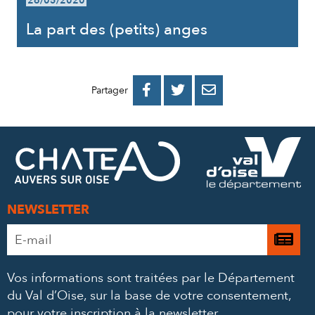
26/05/2020
La part des (petits) anges
PARTAGER
PARTAGER
PARTAGER



Partager
SUR
SUR
PAR
FACEBOOK
TWITTER
E-
MAIL
NEWSLETTER
Adresse
Je

e-
m’
mail
Vos informations sont traitées par le Département
à
*
du Val d’Oise, sur la base de votre consentement,
la
pour votre inscription à la newsletter.