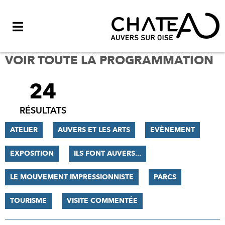
Menu
VOIR TOUTE LA PROGRAMMATION
24
FILTRER
LES
RÉSULTATS
RÉSULTATS
ATELIER
AUVERS ET LES ARTS
EVÈNEMENT
EXPOSITION
ILS FONT AUVERS...
LE MOUVEMENT IMPRESSIONNISTE
PARCS
TOURISME
VISITE COMMENTÉE