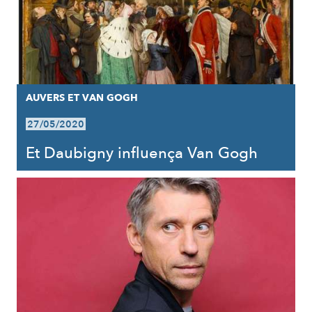
AUVERS ET VAN GOGH
27/05/2020
Et Daubigny influença Van Gogh