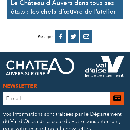
Le Château d'Auvers dans tous ses
états : les chefs-d’œuvre de l’atelier
PARTAGER
PARTAGER
PARTAGER



Partager
SUR
SUR
PAR
FACEBOOK
TWITTER
E-
MAIL
NEWSLETTER
Adresse
Je

e-
m’
mail
Vos informations sont traitées par le Département
à
*
du Val d’Oise, sur la base de votre consentement,
la
pour votre inscription à la newsletter.