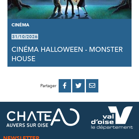
CINÉMA
31/10/2026
CINÉMA HALLOWEEN - MONSTER
HOUSE
PARTAGER
PARTAGER
PARTAGER



Partager
SUR
SUR
PAR
FACEBOOK
TWITTER
E-
MAIL
NEWSLETTER