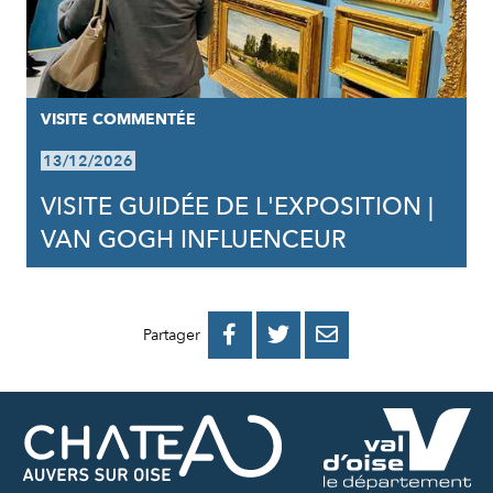
VISITE COMMENTÉE
13/12/2026
VISITE GUIDÉE DE L'EXPOSITION |
VAN GOGH INFLUENCEUR
PARTAGER
PARTAGER
PARTAGER



Partager
SUR
SUR
PAR
FACEBOOK
TWITTER
E-
MAIL