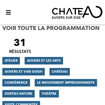
Menu
VOIR TOUTE LA PROGRAMMATION
31
FILTRER
LES
RÉSULTATS
RÉSULTATS
ATELIER
AUVERS ET LES ARTS
AUVERS ET VAN GOGH
CHÂTEAU
CONFÉRENCE
LE MOUVEMENT IMPRESSIONNISTE
SORTIES NATURE
THÉÂTRE
VISITE COMMENTÉE