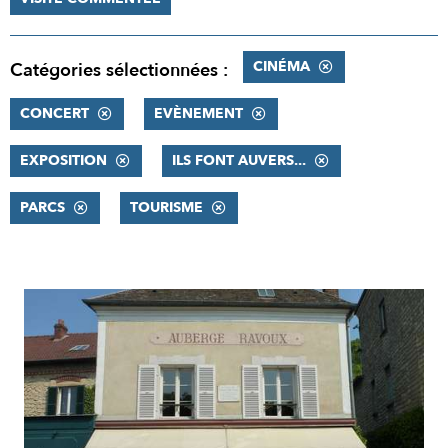
CINÉMA
Catégories sélectionnées :
CONCERT
EVÈNEMENT
EXPOSITION
ILS FONT AUVERS...
PARCS
TOURISME
RÉSULTATS