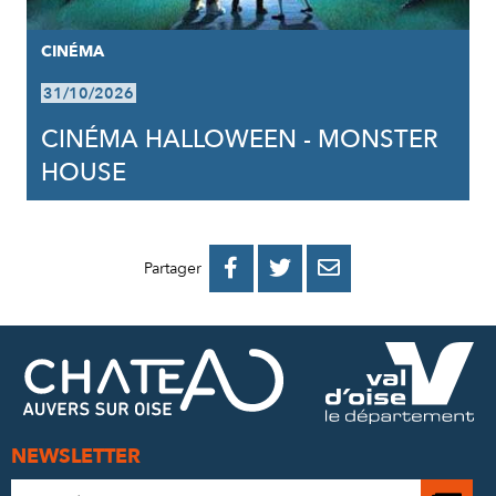
CINÉMA
31/10/2026
CINÉMA HALLOWEEN - MONSTER
HOUSE
PARTAGER
PARTAGER
PARTAGER



Partager
SUR
SUR
PAR
FACEBOOK
TWITTER
E-
MAIL
NEWSLETTER
Adresse