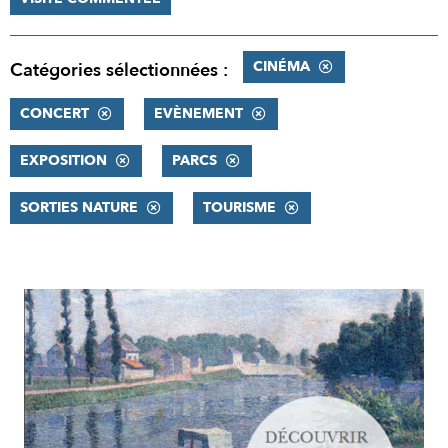
CINÉMA
Catégories sélectionnées :
CONCERT
EVÈNEMENT
EXPOSITION
PARCS
SORTIES NATURE
TOURISME
RÉSULTATS