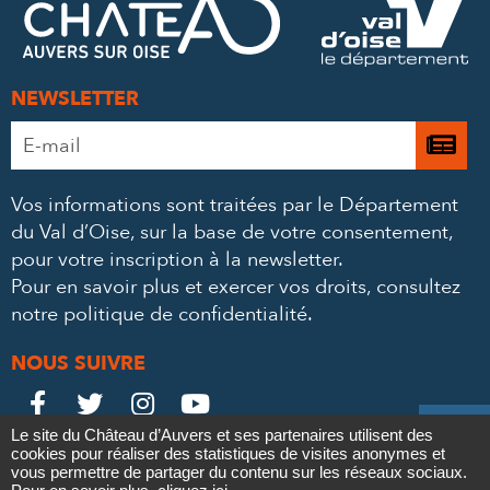
MAIL
NEWSLETTER
Adresse
Je

e-
m’
mail
Vos informations sont traitées par le Département
à
*
du Val d’Oise, sur la base de votre consentement,
la
pour votre inscription à la newsletter.
ne
Pour en savoir plus et exercer vos droits,
consultez
notre politique de confidentialité
.
NOUS SUIVRE
Le
Le
Le
Le





Le site du Château d’Auvers et ses partenaires utilisent des
Château
Château
Château
Château
cookies pour réaliser des statistiques de visites anonymes et
Contact
Mentions légales
Politique de confidentialité
Crédits
vous permettre de partager du contenu sur les réseaux sociaux.
Partenaires & Mécènes
Recrutement
Marchés publics