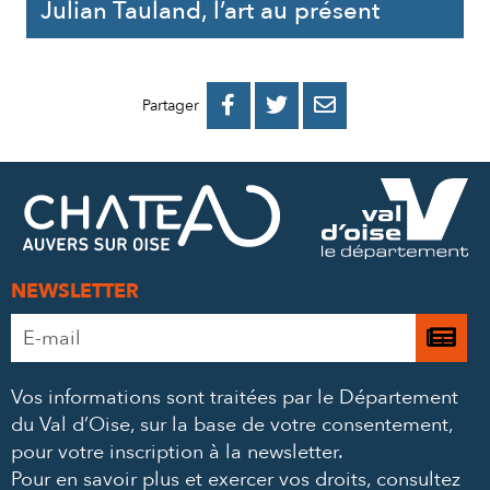
Julian Tauland, l’art au présent
PARTAGER
PARTAGER
PARTAGER



Partager
SUR
SUR
PAR
FACEBOOK
TWITTER
E-
MAIL
NEWSLETTER
Adresse
Je

e-
m’
mail
Vos informations sont traitées par le Département
à
*
du Val d’Oise, sur la base de votre consentement,
la
pour votre inscription à la newsletter.
ne
Pour en savoir plus et exercer vos droits,
consultez