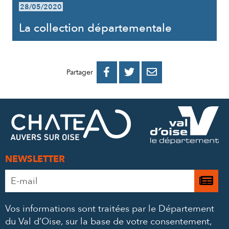
28/05/2020
La collection départementale
PARTAGER
PARTAGER
PARTAGER



Partager
SUR
SUR
PAR
FACEBOOK
TWITTER
E-
MAIL
NEWSLETTER
Adresse
Je

e-
m’
mail
Vos informations sont traitées par le Département
à
*
du Val d’Oise, sur la base de votre consentement,