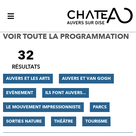
Menu
VOIR TOUTE LA PROGRAMMATION
32
FILTRER
LES
RÉSULTATS
RÉSULTATS
AUVERS ET LES ARTS
AUVERS ET VAN GOGH
EVÈNEMENT
ILS FONT AUVERS...
LE MOUVEMENT IMPRESSIONNISTE
PARCS
SORTIES NATURE
THÉÂTRE
TOURISME