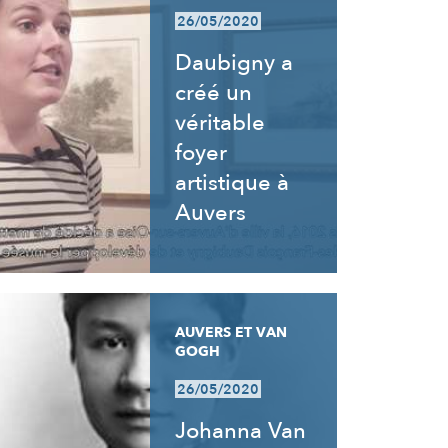
26/05/2020
Daubigny a
créé un
véritable
foyer
artistique à
Auvers
AUVERS ET VAN
GOGH
26/05/2020
Johanna Van