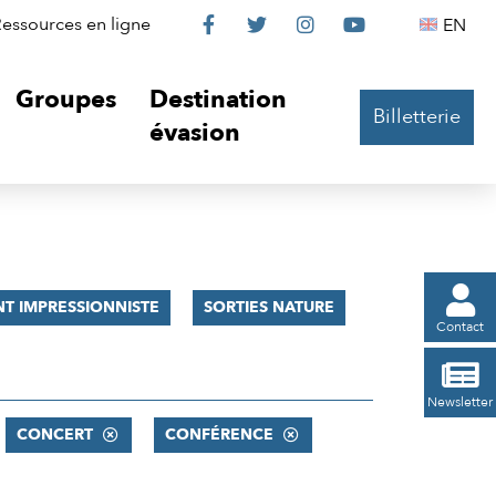
Le
Le
Le
Le
Englis
essources en ligne
EN




Château
Château
Château
Château
Groupes
Destination
Billetterie
sur
sur
sur
sur
évasion
Facebook
Twitter
Instagram
YouTube

T IMPRESSIONNISTE
SORTIES NATURE
Contact

Newsletter
CONCERT
CONFÉRENCE