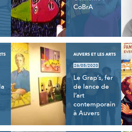
CoBrA
RTS
AUVERS ET LES ARTS
26/05/2020
Le Grap’s, fer
la
de lance de
l’art
contemporain
à Auvers