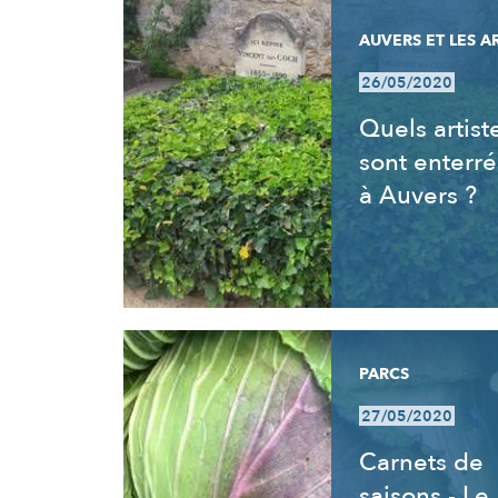
AUVERS ET LES A
26/05/2020
Quels artist
sont enterré
à Auvers ?
PARCS
27/05/2020
Carnets de
saisons - Le