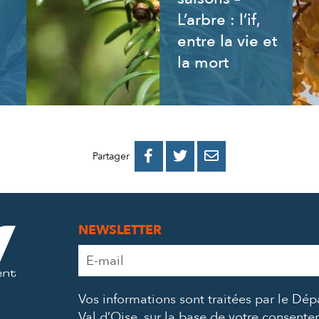
L’arbre : l’if,
entre la vie et
la mort
PARTAGER
PARTAGER
PARTAGER



Partager
SUR
SUR
PAR
FACEBOOK
TWITTER
E-
NEWSLETTER
MAIL
Adresse
e-
mail
Vos informations sont traitées par le Dé
*
Val d’Oise, sur la base de votre consent