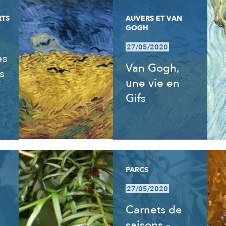
RTS
AUVERS ET VAN
GOGH
27/05/2020
es
Van Gogh,
s
une vie en
Gifs
PARCS
27/05/2020
Carnets de
saisons –