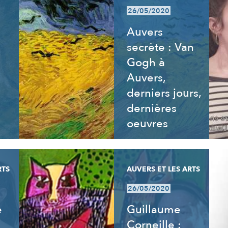
26/05/2020
Auvers
secrète : Van
Gogh à
Auvers,
derniers jours,
dernières
oeuvres
RTS
AUVERS ET LES ARTS
26/05/2020
e
Guillaume
Corneille :