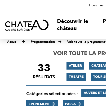
Horaires
Découvrir le
P
château
Accueil
Programmation
Voir toute la programma
VOIR TOUTE LA 
33
FILTRER
ATELIER
CHÂTEA
LES
RÉSULTATS
THÉÂTRE
TOURI
RÉSULTATS
AUVERS ET L
Catégories sélectionnées :
EVÈNEMENT
PARCS