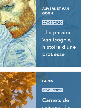
AUVERS ET VAN
GOGH
27/05/2020
« La passion
Van Gogh »,
histoire d’une
prouesse
PARCS
27/05/2020
Carnets de
saisons – La