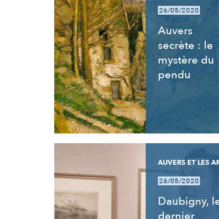
26/05/2020
Auvers
secrète : le
mystère du
pendu
AUVERS ET LES A
26/05/2020
Daubigny, l
dernier