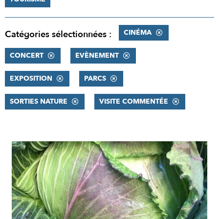
CINÉMA
Catégories sélectionnées :
CONCERT
EVÈNEMENT
EXPOSITION
PARCS
SORTIES NATURE
VISITE COMMENTÉE
RÉSULTATS