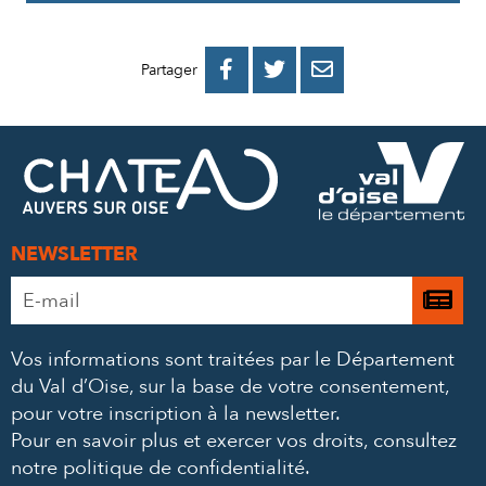
PARTAGER
PARTAGER
PARTAGER



Partager
SUR
SUR
PAR
FACEBOOK
TWITTER
E-
MAIL
NEWSLETTER
Adresse
Je

e-
m’
mail
Vos informations sont traitées par le Département
à
*
du Val d’Oise, sur la base de votre consentement,
la
pour votre inscription à la newsletter.
ne
Pour en savoir plus et exercer vos droits,
consultez
notre politique de confidentialité
.