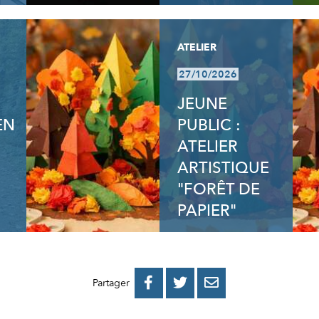
ATELIER
27/10/2026
JEUNE
EN
PUBLIC :
ATELIER
ARTISTIQUE
"FORÊT DE
PAPIER"
PARTAGER
PARTAGER
PARTAGER



Partager
SUR
SUR
PAR