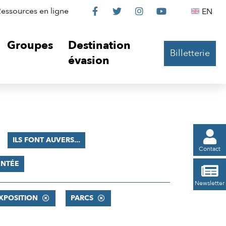
Le
Le
Le
Le
Englis
essources en ligne
EN




Château
Château
Château
Château
Groupes
Destination
Billetterie
sur
sur
sur
sur
évasion
Facebook
Twitter
Instagram
YouTube

ILS FONT AUVERS...
Contact
ENTÉE

Newsletter
XPOSITION
PARCS