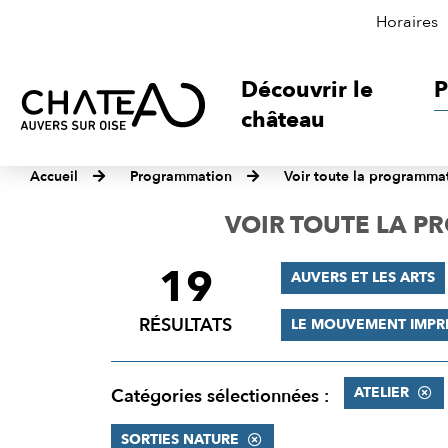
Horaires
Découvrir le
P
château
Accueil
Programmation
Voir toute la programma
VOIR TOUTE LA 
19
FILTRER
AUVERS ET LES ARTS
LES
RÉSULTATS
LE MOUVEMENT IMPR
RÉSULTATS
ATELIER
Catégories sélectionnées :
SORTIES NATURE