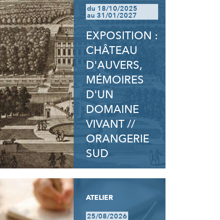
du 18/10/2025
au 31/01/2027
EXPOSITION :
CHÂTEAU
D'AUVERS,
MÉMOIRES
D'UN
DOMAINE
VIVANT //
ORANGERIE
SUD
ATELIER
25/08/2026