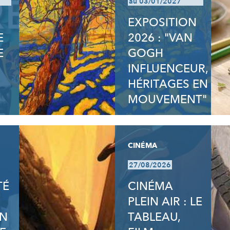
au 03/01/2027
EXPOSITION
E
2026 : "VAN
E
GOGH
INFLUENCEUR,
HÉRITAGES EN
MOUVEMENT"
CINÉMA
27/08/2026
TÉ
CINÉMA
PLEIN AIR : LE
ON
TABLEAU,