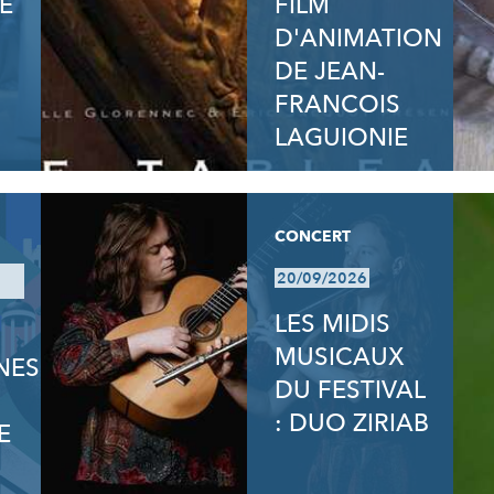
E
FILM
D'ANIMATION
DE JEAN-
FRANCOIS
LAGUIONIE
CONCERT
20/09/2026
LES MIDIS
MUSICAUX
NES
DU FESTIVAL
: DUO ZIRIAB
E