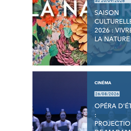
au 20/09/2026
SAISON
CULTURELL
2026 : VIVR
LA NATURE
CINÉMA
26/08/2026
OPÉRA D'É
:
PROJECTI