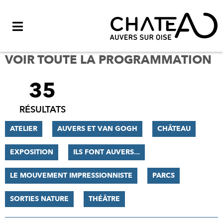
Menu
VOIR TOUTE LA PROGRAMMATION
35
FILTRER
LES
RÉSULTATS
RÉSULTATS
ATELIER
AUVERS ET VAN GOGH
CHÂTEAU
EXPOSITION
ILS FONT AUVERS...
LE MOUVEMENT IMPRESSIONNISTE
PARCS
SORTIES NATURE
THÉÂTRE