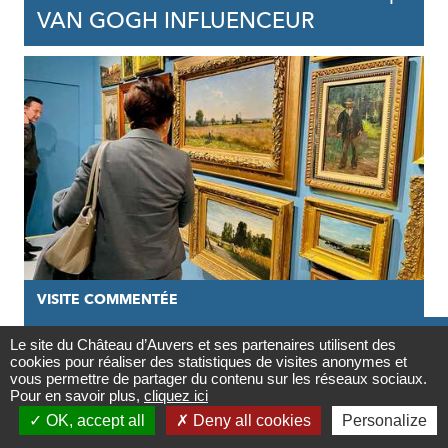
VAN GOGH INFLUENCEUR
VISITE COMMENTÉE

13/12/2026
Le site du Château d’Auvers et ses partenaires utilisent des
cookies pour réaliser des statistiques de visites anonymes et
Contact
VISITE GUIDÉE DE L'EXPOSITION |
vous permettre de partager du contenu sur les réseaux sociaux.
Pour en savoir plus,
cliquez ici
VAN GOGH INFLUENCEUR

OK, accept all
Deny all cookies
Personalize
Newsletter