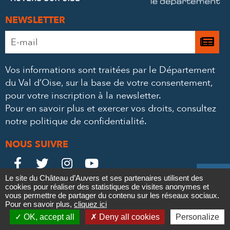
NEWSLETTER
Adresse
Je

e-
m’
mail
Vos informations sont traitées par le Département
à
*
du Val d’Oise, sur la base de votre consentement,
la
pour votre inscription à la newsletter.
ne
Pour en savoir plus et exercer vos droits,
consultez
notre politique de confidentialité
.
NOUS SUIVRE
Le
Le
Le
Le





Le site du Château d’Auvers et ses partenaires utilisent des
Château
Château
Château
Château
cookies pour réaliser des statistiques de visites anonymes et
Contact
Mentions légales
Politique de confidentialité
Crédits
vous permettre de partager du contenu sur les réseaux sociaux.
Partenaires & Mécènes
Recrutement
Marchés publics
sur
sur
sur
sur
Pour en savoir plus,
cliquez ici

Plan du site
OK, accept all
Deny all cookies
Personalize
Newsletter