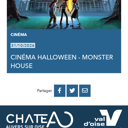
CINÉMA
31/10/2026
CINÉMA HALLOWEEN - MONSTER
HOUSE
PARTAGER
PARTAGER
PARTAGER



Partager
SUR
SUR
PAR
FACEBOOK
TWITTER
E-
MAIL