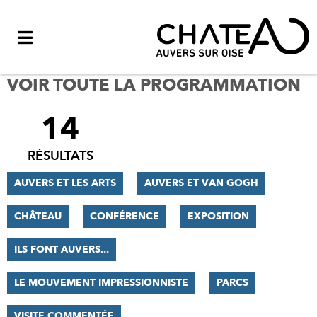
Menu
VOIR TOUTE LA PROGRAMMATION
14
FILTRER
LES
RÉSULTATS
RÉSULTATS
AUVERS ET LES ARTS
AUVERS ET VAN GOGH
CHÂTEAU
CONFÉRENCE
EXPOSITION
ILS FONT AUVERS...
LE MOUVEMENT IMPRESSIONNISTE
PARCS
VISITE COMMENTÉE