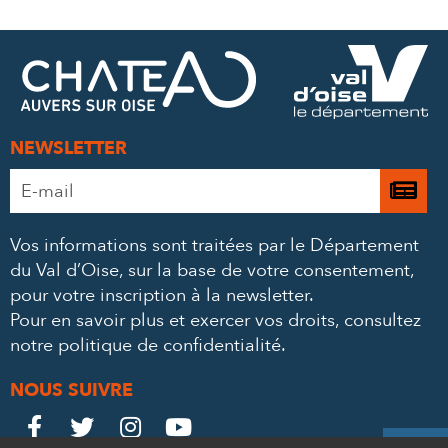
SUR
SUR
PAR
FACEBOOK
TWITTER
E-
MAIL
NEWSLETTER
Adresse
Je

e-
m’
mail
Vos informations sont traitées par le Département
à
*
du Val d’Oise, sur la base de votre consentement,
la
pour votre inscription à la newsletter.
ne
Pour en savoir plus et exercer vos droits,
consultez
notre politique de confidentialité
.
NOUS SUIVRE
Le
Le
Le
Le



