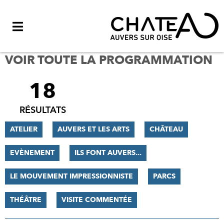
Menu
VOIR TOUTE LA PROGRAMMATION
18
FILTRER
LES
RÉSULTATS
RÉSULTATS
ATELIER
AUVERS ET LES ARTS
CHÂTEAU
EVÈNEMENT
ILS FONT AUVERS...
LE MOUVEMENT IMPRESSIONNISTE
PARCS
THÉÂTRE
VISITE COMMENTÉE