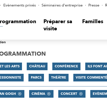
Evènements privés
Séminaires d'entreprise
Presse
R
rogrammation
Préparer sa
Familles
visite
tion
PROGRAMMATION
ET LES ARTS
CHÂTEAU
CONFÉRENCE
ILS FONT A
ESSIONNISTE
PARCS
THÉÂTRE
VISITE COMMENT
VAN GOGH
CINÉMA
CONCERT
EVÈNEM