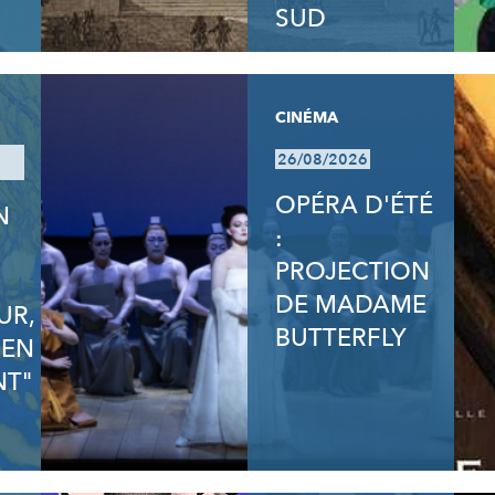
SUD
CINÉMA
26/08/2026
OPÉRA D'ÉTÉ
N
:
N
PROJECTION
DE MADAME
UR,
BUTTERFLY
 EN
T"