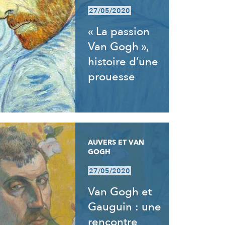
27/05/2020
« La passion
Van Gogh »,
histoire d’une
prouesse
AUVERS ET VAN
GOGH
27/05/2020
Van Gogh et
Gauguin : une
rencontre