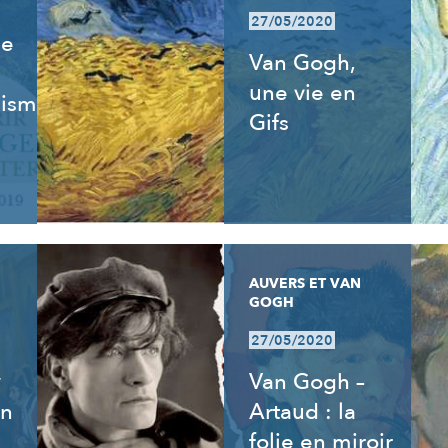
27/05/2020
de
Van Gogh,
une vie en
isme,
Gifs
AUVERS ET VAN
GOGH
27/05/2020
y
Van Gogh –
an
Artaud : la
folie en miroir