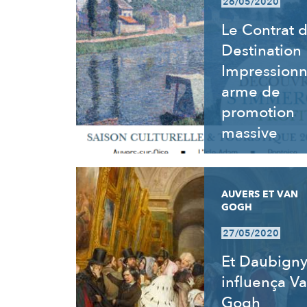
26/05/2020
Le Contrat 
Destination
Impressionn
arme de
promotion
massive
AUVERS ET VAN
GOGH
27/05/2020
Et Daubign
influença V
Gogh