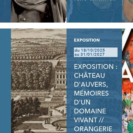
EXPOSITION
du 18/10/2025
au 31/01/2027
EXPOSITION :
CHÂTEAU
D'AUVERS,
MÉMOIRES
D'UN
DOMAINE
VIVANT //
ORANGERIE