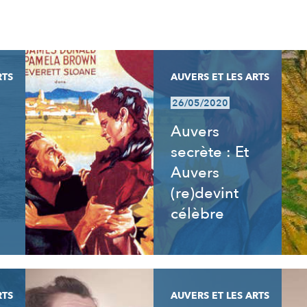
RTS
AUVERS ET LES ARTS
26/05/2020
Auvers
secrète : Et
Auvers
(re)devint
célèbre
RTS
AUVERS ET LES ARTS