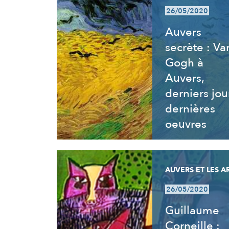
26/05/2020
Auvers
secrète : Va
Gogh à
Auvers,
derniers jou
dernières
oeuvres
AUVERS ET LES A
26/05/2020
Guillaume
Corneille :