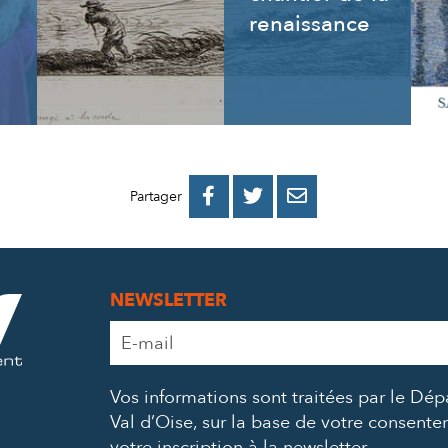
renaissance
PARTAGER
PARTAGER
PARTAGER



Partager
SUR
SUR
PAR
FACEBOOK
TWITTER
E-
NEWSLETTER
MAIL
Adresse
e-
mail
Vos informations sont traitées par le Dé
*
Val d’Oise, sur la base de votre consent
votre inscription à la newsletter.