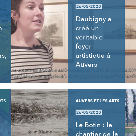
26/05/2020
Daubigny a
n
créé un
véritable
foyer
rs,
artistique à
Auvers
RTS
AUVERS ET LES ARTS
26/05/2020
Le Botin : le
chantier de la