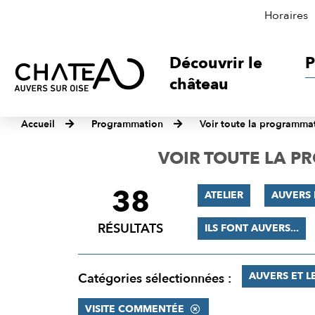
Horaires
Découvrir le
P
château
Accueil
Programmation
Voir toute la programma
VOIR TOUTE LA 
38
FILTRER
ATELIER
AUVERS
LES
RÉSULTATS
ILS FONT AUVERS...
RÉSULTATS
AUVERS ET L
Catégories sélectionnées :
VISITE COMMENTÉE