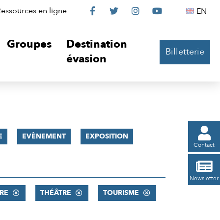
Le
Le
Le
Le
Englis
essources en ligne
EN




Château
Château
Château
Château
Groupes
Destination
Billetterie
sur
sur
sur
sur
évasion
Facebook
Twitter
Instagram
YouTube

E
EVÈNEMENT
EXPOSITION
Contact

Newsletter
RE
THÉÂTRE
TOURISME