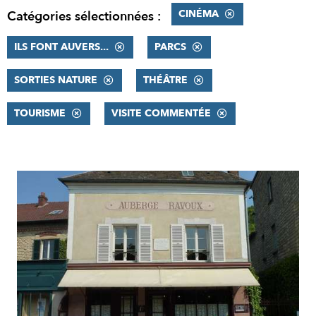
CINÉMA
Catégories sélectionnées :
ILS FONT AUVERS...
PARCS
SORTIES NATURE
THÉÂTRE
TOURISME
VISITE COMMENTÉE
RÉSULTATS