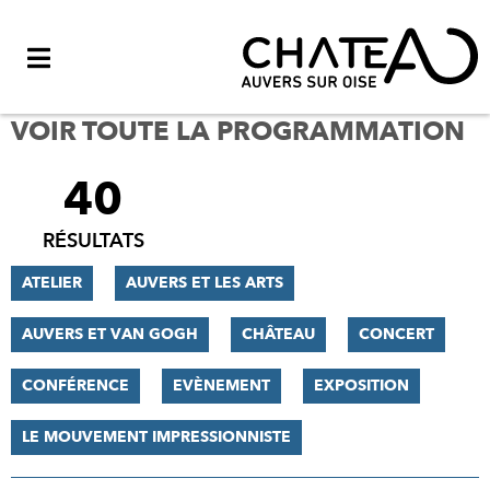
Menu
VOIR TOUTE LA PROGRAMMATION
40
FILTRER
LES
RÉSULTATS
RÉSULTATS
ATELIER
AUVERS ET LES ARTS
AUVERS ET VAN GOGH
CHÂTEAU
CONCERT
CONFÉRENCE
EVÈNEMENT
EXPOSITION
LE MOUVEMENT IMPRESSIONNISTE