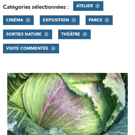
ATELIER
Catégories sélectionnées :
CINÉMA
EXPOSITION
PARCS
SORTIES NATURE
THÉÂTRE
VISITE COMMENTÉE
RÉSULTATS