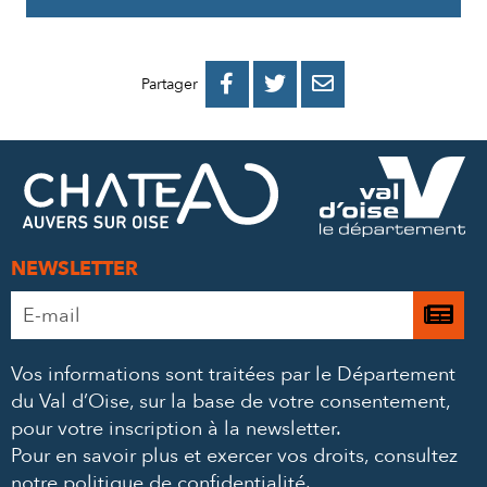
PARTAGER
PARTAGER
PARTAGER



Partager
SUR
SUR
PAR
FACEBOOK
TWITTER
E-
MAIL
NEWSLETTER
Adresse
Je

e-
m’
mail
Vos informations sont traitées par le Département
à
*
du Val d’Oise, sur la base de votre consentement,
la
pour votre inscription à la newsletter.
ne
Pour en savoir plus et exercer vos droits,
consultez
notre politique de confidentialité
.