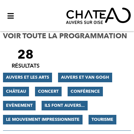
Menu
VOIR TOUTE LA PROGRAMMATION
28
FILTRER
LES
RÉSULTATS
RÉSULTATS
AUVERS ET LES ARTS
AUVERS ET VAN GOGH
CHÂTEAU
CONCERT
CONFÉRENCE
EVÈNEMENT
ILS FONT AUVERS...
LE MOUVEMENT IMPRESSIONNISTE
TOURISME