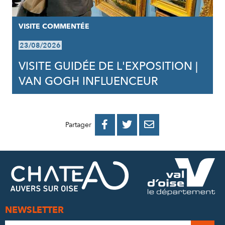
VISITE COMMENTÉE
23/08/2026
VISITE GUIDÉE DE L'EXPOSITION |
VAN GOGH INFLUENCEUR
PARTAGER
PARTAGER
PARTAGER



Partager
SUR
SUR
PAR
FACEBOOK
TWITTER
E-
MAIL
NEWSLETTER