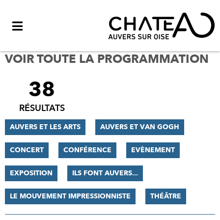
Menu
VOIR TOUTE LA PROGRAMMATION
38
FILTRER
LES
RÉSULTATS
RÉSULTATS
AUVERS ET LES ARTS
AUVERS ET VAN GOGH
CONCERT
CONFÉRENCE
EVÈNEMENT
EXPOSITION
ILS FONT AUVERS...
LE MOUVEMENT IMPRESSIONNISTE
THÉÂTRE