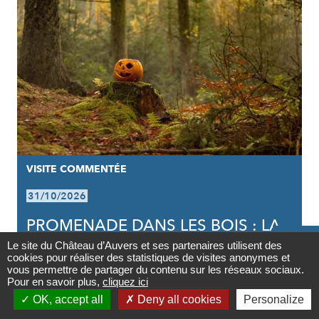
VISITE COMMENTÉE
31/10/2026
PROMENADE DANS LES BOIS : LA

LÉGENDE DE JACK O'LANTERN
Le site du Château d’Auvers et ses partenaires utilisent des
cookies pour réaliser des statistiques de visites anonymes et
Contact
vous permettre de partager du contenu sur les réseaux sociaux.
Pour en savoir plus,
cliquez ici

OK, accept all
Deny all cookies
Personalize
Newsletter