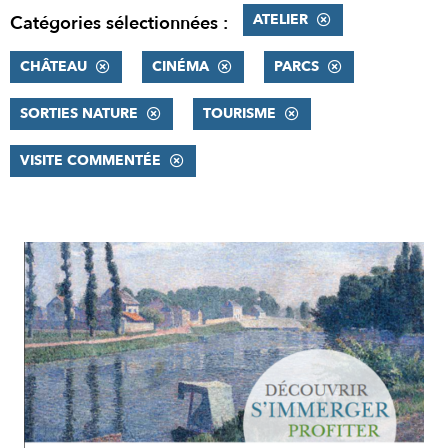
ATELIER
Catégories sélectionnées :
CHÂTEAU
CINÉMA
PARCS
SORTIES NATURE
TOURISME
VISITE COMMENTÉE
RÉSULTATS