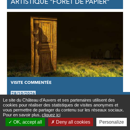
ARTISTIQUE "FORÊT DE PAPIER"
VISITE COMMENTÉE
28/10/2026

Le site du Château d’Auvers et ses partenaires utilisent des
BALADE CONTÉE AVEC UN ÂNE
cookies pour réaliser des statistiques de visites anonymes et
Contact
vous permettre de partager du contenu sur les réseaux sociaux.
SPÉCIAL HALLOWEEN
Pour en savoir plus,
cliquez ici

OK, accept all
Deny all cookies
Personalize
Newsletter