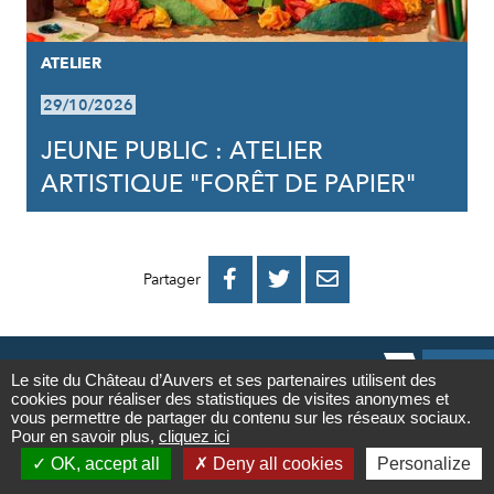
ATELIER
29/10/2026
JEUNE PUBLIC : ATELIER
ARTISTIQUE "FORÊT DE PAPIER"
PARTAGER
PARTAGER
PARTAGER



Partager
SUR
SUR
PAR
FACEBOOK
TWITTER
E-

Le site du Château d’Auvers et ses partenaires utilisent des
MAIL
cookies pour réaliser des statistiques de visites anonymes et
Contact
vous permettre de partager du contenu sur les réseaux sociaux.
Pour en savoir plus,
cliquez ici

NEWSLETTER
OK, accept all
Deny all cookies
Personalize
Newsletter