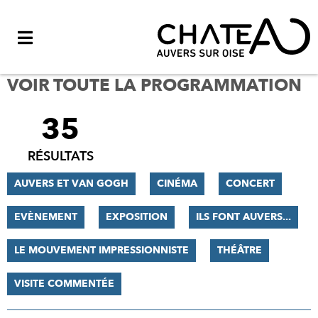
Menu
VOIR TOUTE LA PROGRAMMATION
35
FILTRER
LES
RÉSULTATS
RÉSULTATS
AUVERS ET VAN GOGH
CINÉMA
CONCERT
EVÈNEMENT
EXPOSITION
ILS FONT AUVERS...
LE MOUVEMENT IMPRESSIONNISTE
THÉÂTRE
VISITE COMMENTÉE