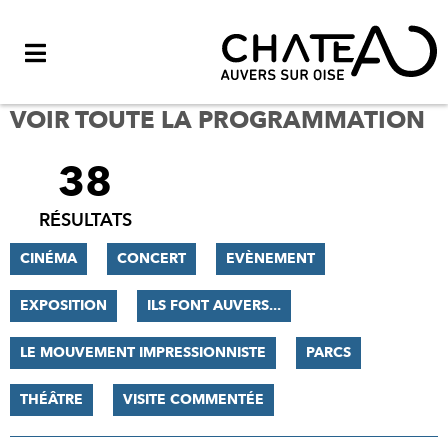
Menu
VOIR TOUTE LA PROGRAMMATION
38
FILTRER
LES
RÉSULTATS
RÉSULTATS
CINÉMA
CONCERT
EVÈNEMENT
EXPOSITION
ILS FONT AUVERS...
LE MOUVEMENT IMPRESSIONNISTE
PARCS
THÉÂTRE
VISITE COMMENTÉE