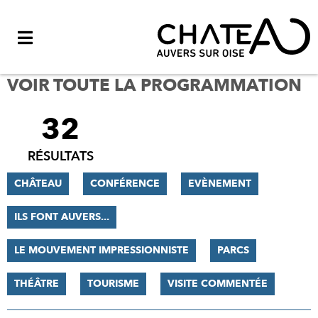
Menu
VOIR TOUTE LA PROGRAMMATION
32
FILTRER
LES
RÉSULTATS
RÉSULTATS
CHÂTEAU
CONFÉRENCE
EVÈNEMENT
ILS FONT AUVERS...
LE MOUVEMENT IMPRESSIONNISTE
PARCS
THÉÂTRE
TOURISME
VISITE COMMENTÉE