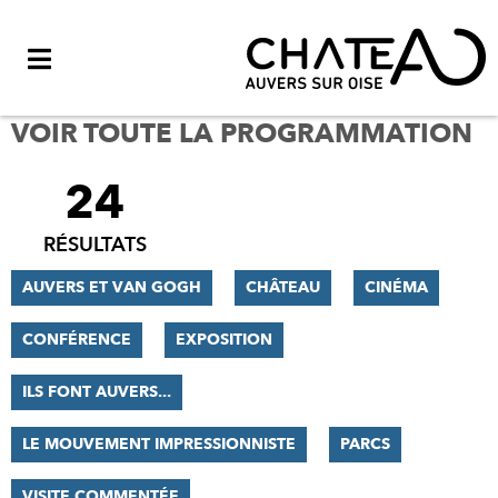
Menu
VOIR TOUTE LA PROGRAMMATION
24
FILTRER
LES
RÉSULTATS
RÉSULTATS
AUVERS ET VAN GOGH
CHÂTEAU
CINÉMA
CONFÉRENCE
EXPOSITION
ILS FONT AUVERS...
LE MOUVEMENT IMPRESSIONNISTE
PARCS
VISITE COMMENTÉE