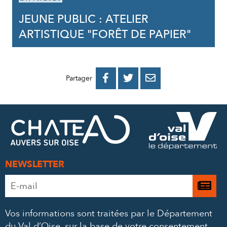
JEUNE PUBLIC : ATELIER
ARTISTIQUE "FORÊT DE PAPIER"
PARTAGER
PARTAGER
PARTAGER



Partager
SUR
SUR
PAR
FACEBOOK
TWITTER
E-
MAIL
NEWSLETTER
Adresse
Je

e-
m’
mail
Vos informations sont traitées par le Département
à
*
du Val d’Oise, sur la base de votre consentement,