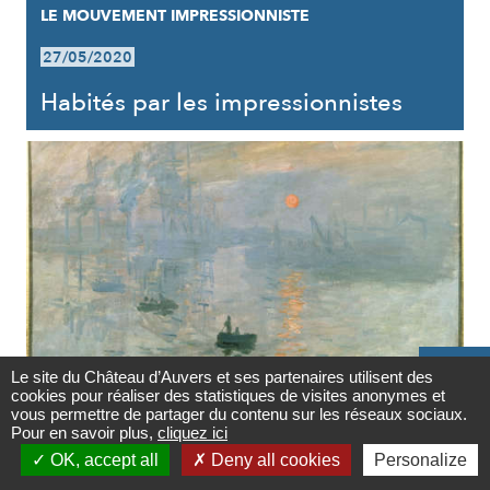
LE MOUVEMENT IMPRESSIONNISTE
27/05/2020
Habités par les impressionnistes

Le site du Château d’Auvers et ses partenaires utilisent des
cookies pour réaliser des statistiques de visites anonymes et
Contact
LE MOUVEMENT IMPRESSIONNISTE
vous permettre de partager du contenu sur les réseaux sociaux.
Pour en savoir plus,
cliquez ici

27/05/2020
OK, accept all
Deny all cookies
Personalize
Newsletter