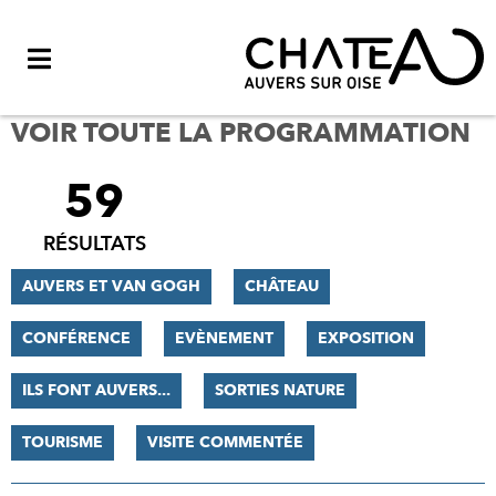
Menu
VOIR TOUTE LA PROGRAMMATION
59
FILTRER
LES
RÉSULTATS
RÉSULTATS
AUVERS ET VAN GOGH
CHÂTEAU
CONFÉRENCE
EVÈNEMENT
EXPOSITION
ILS FONT AUVERS...
SORTIES NATURE
TOURISME
VISITE COMMENTÉE